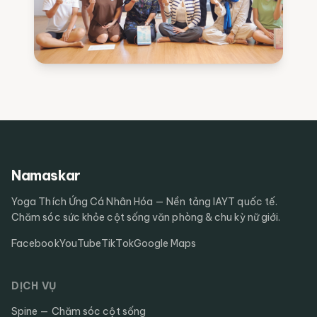
Namaskar
Yoga Thích Ứng Cá Nhân Hóa — Nền tảng IAYT quốc tế.
Chăm sóc sức khỏe cột sống văn phòng & chu kỳ nữ giới.
Facebook
YouTube
TikTok
Google Maps
DỊCH VỤ
Spine — Chăm sóc cột sống