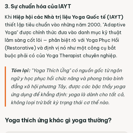
3. Sự chuẩn hóa của IAYT
Khi
Hiệp hội các Nhà trị liệu Yoga Quốc tế (IAYT)
thiết lập tiêu chuẩn vào những năm 2000, "Adaptive
Yoga" được chính thức đưa vào danh mục kỹ thuật
lâm sàng cốt lõi — phân biệt rõ với Yoga Phục Hồi
(Restorative) và định vị nó như một công cụ bắt
buộc phải có của Yoga Therapist chuyên nghiệp.
Tóm lại:
"Yoga Thích Ứng" có nguồn gốc từ ngôn
ngữ y học phục hồi chức năng và phong trào bình
đẳng xã hội phương Tây, được các bậc thầy yoga
ứng dụng để khẳng định:
yoga là dành cho tất cả,
không loại trừ bất kỳ trạng thái cơ thể nào.
Yoga thích ứng khác gì yoga thường?