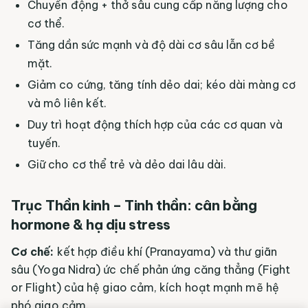
Chuyển động + thở sâu cung cấp năng lượng cho
cơ thể.
Tăng dần sức mạnh và độ dài cơ sâu lẫn cơ bề
mặt.
Giảm co cứng, tăng tính dẻo dai; kéo dài màng cơ
và mô liên kết.
Duy trì hoạt động thích hợp của các cơ quan và
tuyến.
Giữ cho cơ thể trẻ và dẻo dai lâu dài.
Trục Thần kinh – Tinh thần: cân bằng
hormone & hạ dịu stress
Cơ chế:
kết hợp điều khí (Pranayama) và thư giãn
sâu (Yoga Nidra) ức chế phản ứng căng thẳng (Fight
or Flight) của hệ giao cảm, kích hoạt mạnh mẽ hệ
phó giao cảm.