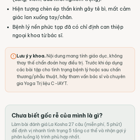
Hiện tượng chèn ép thần kinh gây tê bì, mất cảm
giác lan xuống tay/chân.
Bệnh lý nền phức tạp đã có chỉ định can thiệp
ngoại khoa từ bác sĩ.
Lưu ý y khoa.
Nội dung mang tính giáo dục, không
thay thế chẩn đoán hay điều trị. Trước khi áp dụng
các bài tập cho tình trạng bệnh lý hoặc sau chấn
thương/phẫu thuật, hãy tham vấn bác sĩ và chuyên
gia Yoga Trị liệu C-IAYT.
Chưa biết gốc rễ của mình là gì?
Làm bài đánh giá La Kosha 27 câu (miễn phí, 5 phút)
để định vị nhanh tình trạng 5 tầng cơ thể và nhận gợi ý
phân luồng lộ trình phù hợp nhất.