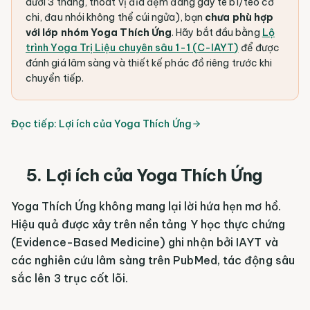
dưới 3 tháng, thoát vị đĩa đệm đang gây tê bì/teo cơ
chi, đau nhói không thể cúi ngửa), bạn
chưa phù hợp
với lớp nhóm Yoga Thích Ứng
. Hãy bắt đầu bằng
Lộ
trình Yoga Trị Liệu chuyên sâu 1-1 (C-IAYT)
để được
đánh giá lâm sàng và thiết kế phác đồ riêng trước khi
chuyển tiếp.
Đọc tiếp:
Lợi ích của Yoga Thích Ứng
5. Lợi ích của Yoga Thích Ứng
Yoga Thích Ứng không mang lại lời hứa hẹn mơ hồ.
Hiệu quả được xây trên nền tảng Y học thực chứng
(Evidence-Based Medicine) ghi nhận bởi IAYT và
các nghiên cứu lâm sàng trên PubMed, tác động sâu
sắc lên 3 trục cốt lõi.