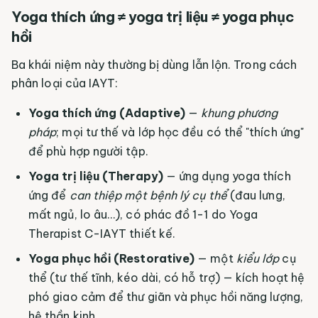
Yoga thích ứng ≠ yoga trị liệu ≠ yoga phục
hồi
Ba khái niệm này thường bị dùng lẫn lộn. Trong cách
phân loại của IAYT:
Yoga thích ứng (Adaptive)
—
khung phương
pháp
; mọi tư thế và lớp học đều có thể "thích ứng"
để phù hợp người tập.
Yoga trị liệu (Therapy)
— ứng dụng yoga thích
ứng để
can thiệp một bệnh lý cụ thể
(đau lưng,
mất ngủ, lo âu…), có phác đồ 1-1 do Yoga
Therapist C-IAYT thiết kế.
Yoga phục hồi (Restorative)
— một
kiểu lớp
cụ
thể (tư thế tĩnh, kéo dài, có hỗ trợ) — kích hoạt hệ
phó giao cảm để thư giãn và phục hồi năng lượng,
hệ thần kinh.