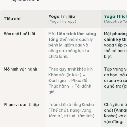
Yoga Trị liệu
Yoga Thíc
Tiêu chí
(Yoga Therapy)
(Adaptive Y
So sánh Yoga Trị liệu, Yoga Thích ứng và Yoga Phục hồi theo phân 
Bản chất cốt lõi
Một
tiến trình lâm sàng
Một
phương
tổng thể
nhằm quản lý
chỉnh kỹ t
bệnh lý, giảm đau và
yoga tiếp c
nâng cao năng lực tự
thể có hạn 
chữa lành.
biệt.
Mô hình vận hành
Theo quy trình khép kín:
Tập trung v
Khảo sát (Intake) →
cơ học, cấu
Đánh giá → Phác đồ →
asana và s
Thực hành → Tái đánh
cụ hỗ trợ (p
giá.
Phạm vi can thiệp
Toàn diện 5 tầng Kosha
Chủ yếu ở 
(Thể chất, năng lượng,
chất (Ann
tâm trí, trí tuệ, tâm linh).
Kosha) và 
vận động.