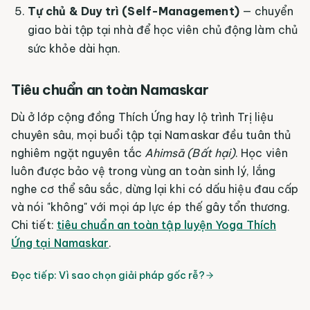
Tự chủ & Duy trì (Self-Management)
— chuyển
giao bài tập tại nhà để học viên chủ động làm chủ
sức khỏe dài hạn.
Tiêu chuẩn an toàn Namaskar
Dù ở lớp cộng đồng Thích Ứng hay lộ trình Trị liệu
chuyên sâu, mọi buổi tập tại Namaskar đều tuân thủ
nghiêm ngặt nguyên tắc
Ahimsā (Bất hại)
. Học viên
luôn được bảo vệ trong vùng an toàn sinh lý, lắng
nghe cơ thể sâu sắc, dừng lại khi có dấu hiệu đau cấp
và nói "không" với mọi áp lực ép thế gây tổn thương.
Chi tiết:
tiêu chuẩn an toàn tập luyện Yoga Thích
Ứng tại Namaskar
.
Đọc tiếp:
Vì sao chọn giải pháp gốc rễ?