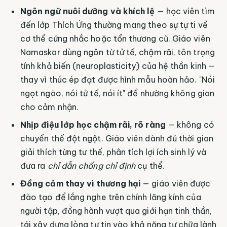
Ngôn ngữ nuôi dưỡng và khích lệ
— học viên tìm
đến lớp Thích Ứng thường mang theo sự tự ti về
cơ thể cứng nhắc hoặc tổn thương cũ. Giáo viên
Namaskar dùng ngôn từ tử tế, chậm rãi, tôn trọng
tính khả biến (neuroplasticity) của hệ thần kinh —
thay vì thúc ép đạt được hình mẫu hoàn hảo. "Nói
ngọt ngào, nói tử tế, nói ít" để nhường không gian
cho cảm nhận.
Nhịp điệu lớp học chậm rãi, rõ ràng
— không có
chuyển thế đột ngột. Giáo viên dành đủ thời gian
giải thích từng tư thế, phân tích lợi ích sinh lý và
đưa ra
chỉ dẫn chống chỉ định
cụ thể.
Đồng cảm thay vì thương hại
— giáo viên được
đào tạo để lắng nghe trên chính lăng kính của
người tập, đồng hành vượt qua giới hạn tinh thần,
tái xây dựng lòng tự tin vào khả năng tự chữa lành