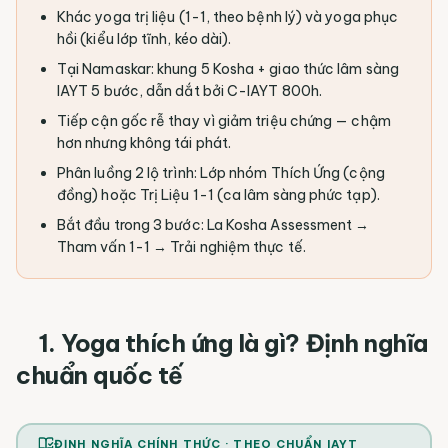
Khác yoga trị liệu (1-1, theo bệnh lý) và yoga phục
hồi (kiểu lớp tĩnh, kéo dài).
Tại Namaskar: khung 5 Kosha + giao thức lâm sàng
IAYT 5 bước, dẫn dắt bởi C-IAYT 800h.
Tiếp cận gốc rễ thay vì giảm triệu chứng — chậm
hơn nhưng không tái phát.
Phân luồng 2 lộ trình: Lớp nhóm Thích Ứng (cộng
đồng) hoặc Trị Liệu 1-1 (ca lâm sàng phức tạp).
Bắt đầu trong 3 bước: La Kosha Assessment →
Tham vấn 1-1 → Trải nghiệm thực tế.
1. Yoga thích ứng là gì? Định nghĩa
chuẩn quốc tế
ĐỊNH NGHĨA CHÍNH THỨC ·
THEO CHUẨN IAYT