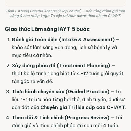
Hình 1: Khung Pancha Koshas (5 lớp cơ thể) — nền tảng đánh giá lâm
sàng & can thiệp Yoga Trị liệu tại Namaskar theo chuẩn C-IAYT.
Giao thức Lâm sàng IAYT 5 bước
Đánh giá toàn diện (Intake & Assessment)
—
khảo sát lâm sàng vận động, lịch sử bệnh lý và
mục tiêu cá nhân.
Xây dựng phác đồ (Treatment Planning)
—
thiết kế lộ trình riêng biệt từ 4–12 tuần giải quyết
tận gốc rễ vấn đề.
Thực hành chuyên sâu (Guided Practice)
— trị
liệu 1-1 tối ưu hóa từng hơi thở, định tuyến, dưới sự
dẫn dắt của
Chuyên gia Trị liệu cấp cao C-IAYT
.
Theo dõi & Tinh chỉnh (Progress Review)
— tái
đánh giá và điều chỉnh phác đồ sau mỗi 4 tuần.