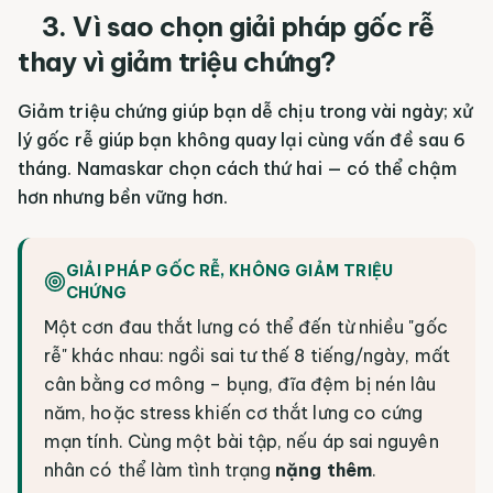
3. Vì sao chọn giải pháp gốc rễ
thay vì giảm triệu chứng?
Giảm triệu chứng giúp bạn dễ chịu trong vài ngày; xử
lý gốc rễ giúp bạn không quay lại cùng vấn đề sau 6
tháng. Namaskar chọn cách thứ hai — có thể chậm
hơn nhưng bền vững hơn.
GIẢI PHÁP GỐC RỄ, KHÔNG GIẢM TRIỆU
CHỨNG
Một cơn đau thắt lưng có thể đến từ nhiều "gốc
rễ" khác nhau: ngồi sai tư thế 8 tiếng/ngày, mất
cân bằng cơ mông – bụng, đĩa đệm bị nén lâu
năm, hoặc stress khiến cơ thắt lưng co cứng
mạn tính. Cùng một bài tập, nếu áp sai nguyên
nhân có thể làm tình trạng
nặng thêm
.