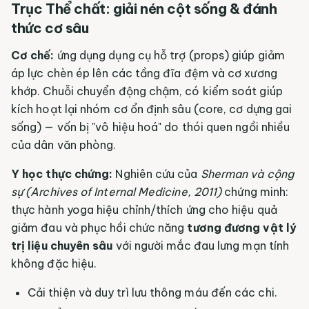
Trục Thể chất: giải nén cột sống & đánh
thức cơ sâu
Cơ chế:
ứng dụng dụng cụ hỗ trợ (props) giúp giảm
áp lực chèn ép lên các tầng đĩa đệm và cơ xương
khớp. Chuỗi chuyển động chậm, có kiểm soát giúp
kích hoạt lại nhóm cơ ổn định sâu (core, cơ dựng gai
sống) — vốn bị "vô hiệu hoá" do thói quen ngồi nhiều
của dân văn phòng.
Y học thực chứng:
Nghiên cứu của
Sherman và cộng
sự (Archives of Internal Medicine, 2011)
chứng minh:
thực hành yoga hiệu chỉnh/thích ứng cho hiệu quả
giảm đau và phục hồi chức năng
tương đương vật lý
trị liệu chuyên sâu
với người mắc đau lưng mạn tính
không đặc hiệu.
Cải thiện và duy trì lưu thông máu đến các chi.