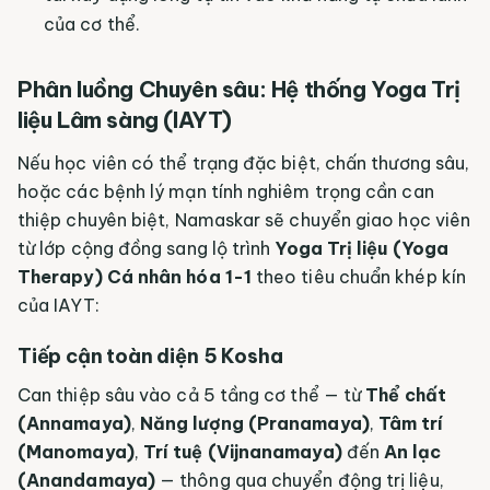
của cơ thể.
Phân luồng Chuyên sâu: Hệ thống Yoga Trị
liệu Lâm sàng (IAYT)
Nếu học viên có thể trạng đặc biệt, chấn thương sâu,
hoặc các bệnh lý mạn tính nghiêm trọng cần can
thiệp chuyên biệt, Namaskar sẽ chuyển giao học viên
từ lớp cộng đồng sang lộ trình
Yoga Trị liệu (Yoga
Therapy) Cá nhân hóa 1-1
theo tiêu chuẩn khép kín
của IAYT:
Tiếp cận toàn diện 5 Kosha
Can thiệp sâu vào cả 5 tầng cơ thể — từ
Thể chất
(Annamaya)
,
Năng lượng (Pranamaya)
,
Tâm trí
(Manomaya)
,
Trí tuệ (Vijnanamaya)
đến
An lạc
(Anandamaya)
— thông qua chuyển động trị liệu,