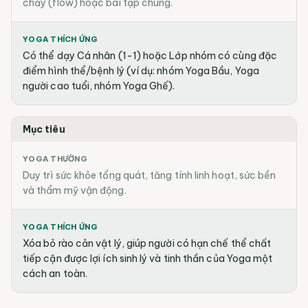
chảy (flow) hoặc bài tập chung.
YOGA THÍCH ỨNG
Có thể dạy Cá nhân (1-1) hoặc Lớp nhóm có cùng đặc
điểm hình thể/bệnh lý (ví dụ: nhóm Yoga Bầu, Yoga
người cao tuổi, nhóm Yoga Ghế).
Mục tiêu
YOGA THƯỜNG
Duy trì sức khỏe tổng quát, tăng tính linh hoạt, sức bền
và thẩm mỹ vận động.
YOGA THÍCH ỨNG
Xóa bỏ rào cản vật lý, giúp người có hạn chế thể chất
tiếp cận được lợi ích sinh lý và tinh thần của Yoga một
cách an toàn.