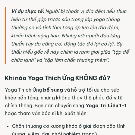
Ví dụ thực tế:
Người bị thoát vị đĩa đệm nếu thực
hiện tư thế gập trước sâu trong lớp yoga thông
thường sẽ vô tình làm tăng áp lực lên đĩa đệm,
khiến bệnh nặng hơn. Nhưng với người đau lưng
thuần túy do căng cơ, động tác đó lại có lợi. Sự
thấu hiểu gốc rễ này chính là ranh giới giữa "tập để
chữa lành" và "tập làm chấn thương thêm".
Khi nào Yoga Thích Ứng KHÔNG đủ?
Yoga Thích Ứng
bổ sung
và hỗ trợ tối ưu cho sức
khỏe nền tảng, nhưng không thay thế phác đồ y tế
chính thống. Bạn cần chuyển sang
Yoga Trị Liệu 1-1
hoặc tham vấn bác sĩ khi xuất hiện:
Chấn thương cơ xương khớp ở giai đoạn cấp tính
(sưng, viêm, đau nhói nghiêm trọng).