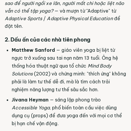
sao để người ngồi xe lăn, người mất chi hoặc liệt não
vẫn có thể tập yoga?
— và mượn từ "Adaptive" từ
Adaptive Sports
/
Adaptive Physical Education
để
đặt tên.
2. Dấu ấn của các nhà tiên phong
Matthew Sanford
— giáo viên yoga bị liệt từ
ngực trở xuống sau tai nạn năm 13 tuổi. Ông hệ
thống hóa thuật ngữ qua tổ chức
Mind Body
Solutions
(2002) và chứng minh: "thích ứng" không
phải là làm tư thế dễ đi, mà là tìm cách trải
nghiệm năng lượng tư thế sâu sắc hơn.
Jivana Heyman
— sáng lập phong trào
Accessible Yoga
, phổ biến toàn cầu việc dùng
dụng cụ (props) để đưa yoga đến với mọi cơ thể
bị hạn chế vận động.