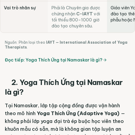
Vai trò nhân sự
Phải là Chuyên gia được
Giáo viên Y
chứng nhận
C-IAYT
với
đào tạo thê
tối thiểu 800–1000 giờ
phẫu hoặc Nh
đào tạo chuyên sâu.
Nguồn: Phân loại theo
IAYT — International Association of Yoga
Therapists
.
Đọc tiếp:
Yoga Thích Ứng tại Namaskar là gì?
2. Yoga Thích Ứng tại Namaskar
là gì?
Tại Namaskar, lớp tập cộng đồng được vận hành
theo mô hình
Yoga Thích Ứng (Adaptive Yoga)
—
không phải lớp yoga đại trà ép buộc học viên theo
khuôn mẫu có sẵn, mà là không gian tập luyện an