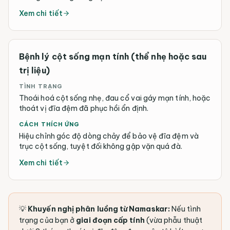
Xem chi tiết
Bệnh lý cột sống mạn tính (thể nhẹ hoặc sau
trị liệu)
TÌNH TRẠNG
Thoái hoá cột sống nhẹ, đau cổ vai gáy mạn tính, hoặc
thoát vị đĩa đệm đã phục hồi ổn định.
CÁCH THÍCH ỨNG
Hiệu chỉnh góc độ dòng chảy để bảo vệ đĩa đệm và
trục cột sống, tuyệt đối không gập vặn quá đà.
Xem chi tiết
💡
Khuyến nghị phân luồng từ Namaskar:
Nếu tình
trạng của bạn ở
giai đoạn cấp tính
(vừa phẫu thuật