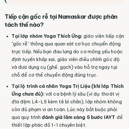
Tiếp cận gốc rễ tại Namaskar được phân
tách thế nào?
Tại lớp nhóm Yoga Thích Ứng:
giáo viên tiếp cận
"gốc rễ" thông qua quan sát cơ học chuyển động
trực tiếp. Nếu bạn đau lưng do cơ mông yếu hoặc
định tuyến khớp sai, giáo viên điều chỉnh góc độ
và đưa dụng cụ (ghế, gạch) vào hỗ trợ ngay tại
chỗ để cơ thể chuyển động đúng trục.
Tại lộ trình cá nhân Yoga Trị Liệu (khi lớp Thích
Ứng chưa đủ):
với ca bệnh lý sâu (ví dụ: thoát vị
đĩa đệm L4-L5 kèm tê bì chân), lớp nhóm không
còn đủ phạm vi an toàn. Lúc này bắt buộc phải
qua quy trình
đánh giá lâm sàng 5 bước IAYT
để
thiết lập phác đồ 1-1 chuyên biệt.