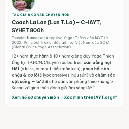
TÁC GIẢ & CỐ VẤN CHUYÊN MÔN
Coach La Lan (Lan T. La) — C-IAYT,
SYHET 800h
Founder Namaskar Adaptive Yoga · Thành viên IAYT từ
2022 · Principal Trainer đầu tiên tại Việt Nam của GOYA
(Global Online Yoga Association)
12+ năm thực hành & 10+ năm giảng dạy Yoga Thích
Ứng tại TP.HCM. Chuyên sâu ba trục:
cân bằng nội
tiết
(stress, burnout, tiền mãn kinh),
phục hồi sàn
chậu & cơ lõi
(Hypopressives, hậu sản) và
chăm sóc
cột sống — tư thế
cho dân văn phòng theo khung 5
Kosha và giao thức đánh giá lâm sàng IAYT.
Xem hồ sơ chuyên môn →
Xác minh trên IAYT.org